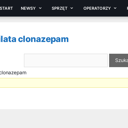
START
NEWSY
SPRZĘT
OPERATORZY
ilata clonazepam
a clonazepam