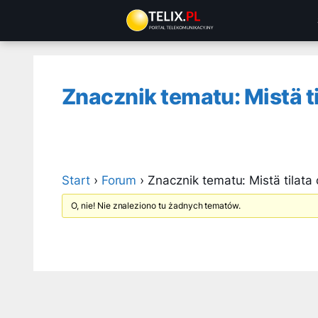
Przejdź
do
treści
Znacznik tematu: Mistä t
Start
›
Forum
›
Znacznik tematu: Mistä tilat
O, nie! Nie znaleziono tu żadnych tematów.