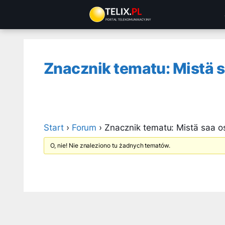
Przejdź
do
treści
Znacznik tematu: Mistä s
Start
›
Forum
›
Znacznik tematu: Mistä saa o
O, nie! Nie znaleziono tu żadnych tematów.