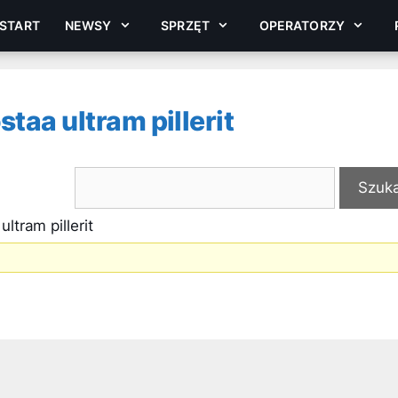
START
NEWSY
SPRZĘT
OPERATORZY
taa ultram pillerit
ltram pillerit