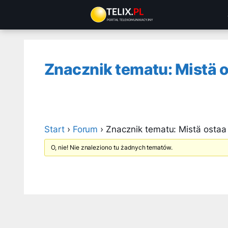
Przejdź
do
treści
Znacznik tematu: Mistä os
Start
›
Forum
›
Znacznik tematu: Mistä ostaa u
O, nie! Nie znaleziono tu żadnych tematów.