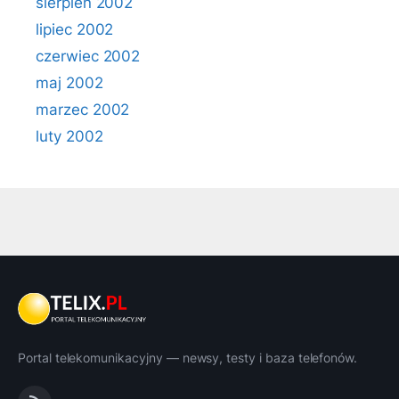
sierpień 2002
lipiec 2002
czerwiec 2002
maj 2002
marzec 2002
luty 2002
Portal telekomunikacyjny — newsy, testy i baza telefonów.