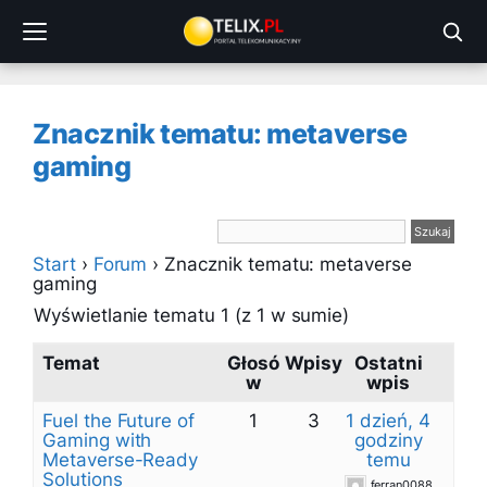
Przejdź
do
treści
Znacznik tematu: metaverse
gaming
Start
›
Forum
›
Znacznik tematu: metaverse
gaming
Wyświetlanie tematu 1 (z 1 w sumie)
Temat
Głosó
Wpisy
Ostatni
w
wpis
Fuel the Future of
1
3
1 dzień, 4
Gaming with
godziny
Metaverse-Ready
temu
Solutions
ferran0088