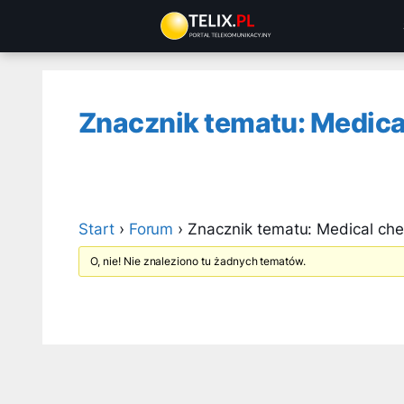
Przejdź
do
treści
Znacznik tematu: Medica
Start
›
Forum
›
Znacznik tematu: Medical ch
O, nie! Nie znaleziono tu żadnych tematów.