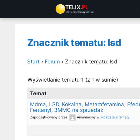
Przejdź
do
treści
Znacznik tematu: lsd
Start
›
Forum
›
Znacznik tematu: lsd
Wyświetlanie tematu 1 (z 1 w sumie)
Temat
Mdma, LSD, Kokaina, Metamfetamina, Efed
Fentanyl, 3MMC na sprzedaż
Zapoczątkowany przez:
Anonimowy
w:
Pozostałe tematy