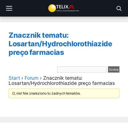
Przejdź
do
treści
Znacznik tematu:
Losartan/Hydrochlorothiazide
preço farmacias
Start
›
Forum
›
Znacznik tematu:
Losartan/Hydrochlorothiazide preço farmacias
O, nie! Nie znaleziono tu żadnych tematów.