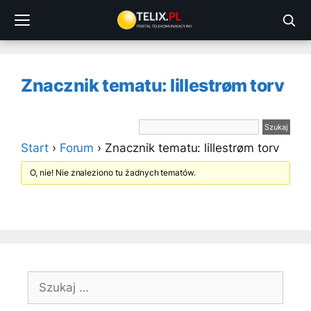
Przejdź
do
treści
Znacznik tematu: lillestrøm torv
Start
›
Forum
›
Znacznik tematu: lillestrøm torv
O, nie! Nie znaleziono tu żadnych tematów.
Szukaj: