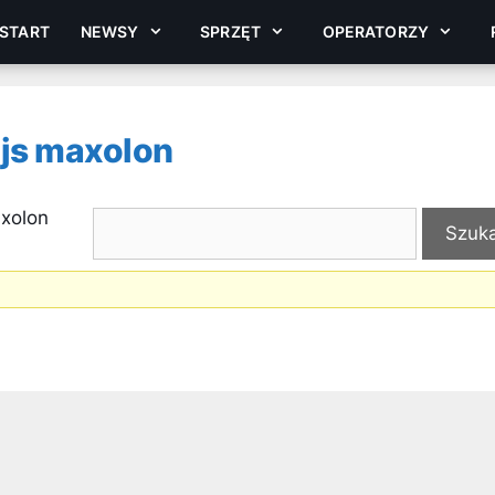
START
NEWSY
SPRZĘT
OPERATORZY
ijs maxolon
axolon