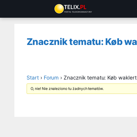
Przejdź
do
treści
Znacznik tematu: Køb wakl
Start
›
Forum
›
Znacznik tematu: Køb waklert 
O, nie! Nie znaleziono tu żadnych tematów.