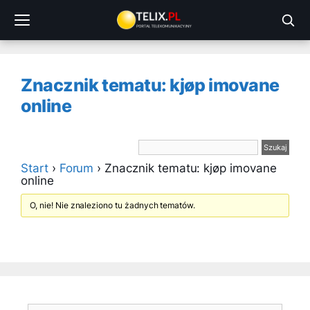
Przejdź
do
treści
Znacznik tematu: kjøp imovane
online
Start
›
Forum
›
Znacznik tematu: kjøp imovane
online
O, nie! Nie znaleziono tu żadnych tematów.