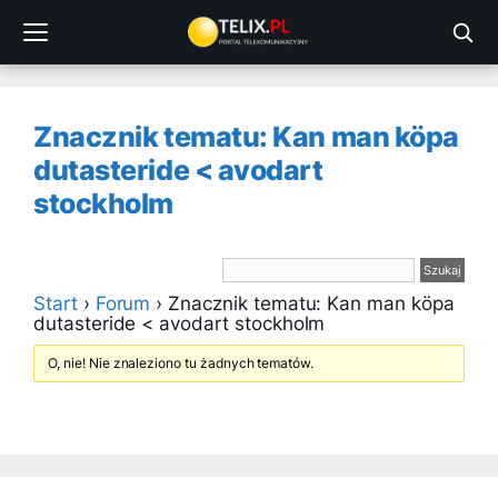
Przejdź
do
treści
Znacznik tematu: Kan man köpa
dutasteride < avodart
stockholm
Start
›
Forum
›
Znacznik tematu: Kan man köpa
dutasteride < avodart stockholm
O, nie! Nie znaleziono tu żadnych tematów.