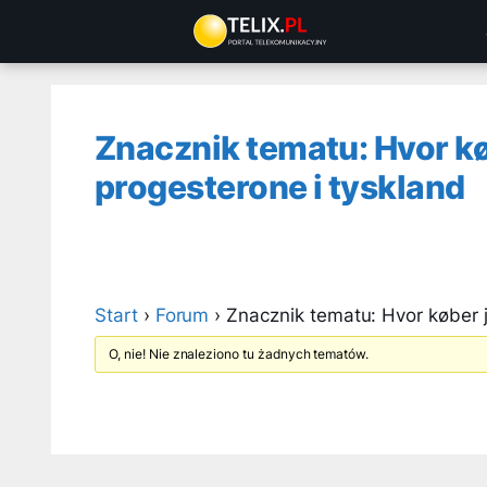
Przejdź
do
treści
Znacznik tematu: Hvor kø
progesterone i tyskland
Start
›
Forum
›
Znacznik tematu: Hvor køber j
O, nie! Nie znaleziono tu żadnych tematów.