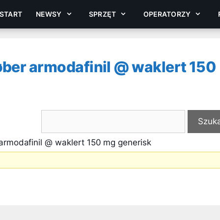
START
NEWSY
SPRZĘT
OPERATORZY
øber armodafinil @ waklert 150
armodafinil @ waklert 150 mg generisk