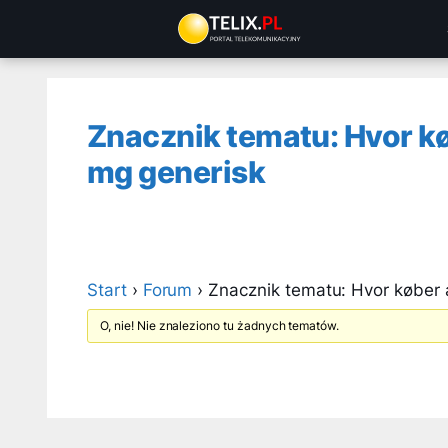
Przejdź
do
treści
Znacznik tematu: Hvor k
mg generisk
Start
›
Forum
›
Znacznik tematu: Hvor køber 
O, nie! Nie znaleziono tu żadnych tematów.