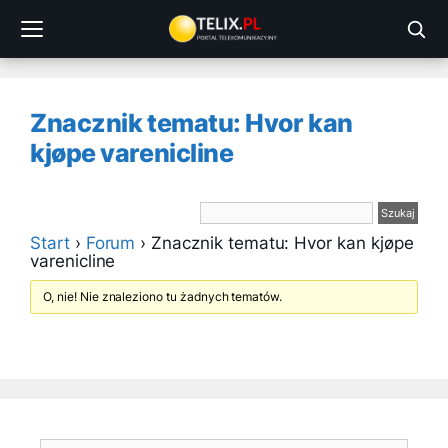
Przejdź
do
treści
Znacznik tematu: Hvor kan
kjøpe varenicline
Start
›
Forum
›
Znacznik tematu: Hvor kan kjøpe
varenicline
O, nie! Nie znaleziono tu żadnych tematów.