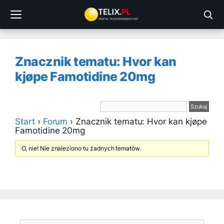
Przejdź
do
treści
Znacznik tematu: Hvor kan
kjøpe Famotidine 20mg
Start
›
Forum
›
Znacznik tematu: Hvor kan kjøpe
Famotidine 20mg
O, nie! Nie znaleziono tu żadnych tematów.