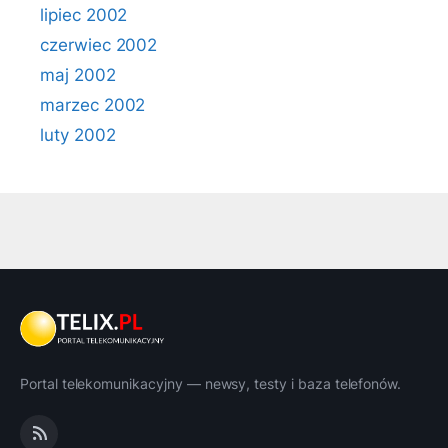
lipiec 2002
czerwiec 2002
maj 2002
marzec 2002
luty 2002
Portal telekomunikacyjny — newsy, testy i baza telefonów.