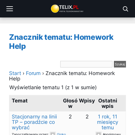
Przejdź
do
treści
Znacznik tematu: Homework
Help
Start
›
Forum
›
Znacznik tematu: Homework
Help
Wyświetlanie tematu 1 (z 1 w sumie)
Temat
Głosó
Wpisy
Ostatni
w
wpis
Stacjonarny na linii
2
2
1 rok, 11
TP – poradźcie co
miesięcy
wybrać
temu
Zapoczątkowany przez:
Ginko
Anonimowy