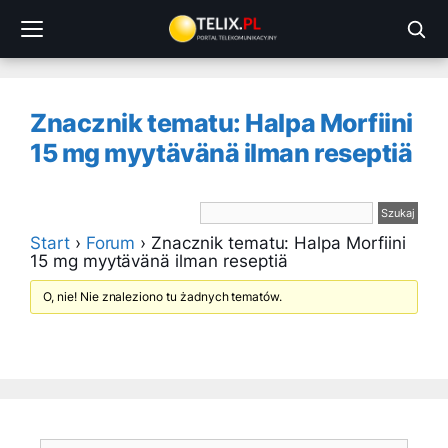
Przejdź
do
treści
Znacznik tematu: Halpa Morfiini
15 mg myytävänä ilman reseptiä
Start
›
Forum
›
Znacznik tematu: Halpa Morfiini
15 mg myytävänä ilman reseptiä
O, nie! Nie znaleziono tu żadnych tematów.