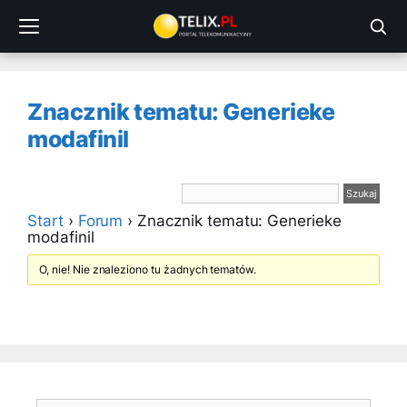
Przejdź
do
treści
Znacznik tematu: Generieke
modafinil
Start
›
Forum
›
Znacznik tematu: Generieke
modafinil
O, nie! Nie znaleziono tu żadnych tematów.