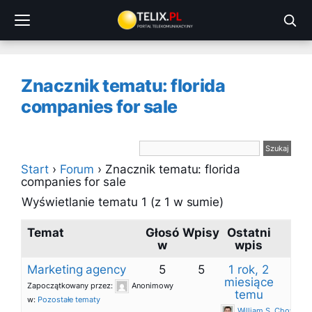
Przejdź
do
treści
Znacznik tematu: florida
companies for sale
Start
›
Forum
›
Znacznik tematu: florida
companies for sale
Wyświetlanie tematu 1 (z 1 w sumie)
Temat
Głosó
Wpisy
Ostatni
w
wpis
Marketing agency
5
5
1 rok, 2
miesiące
Zapoczątkowany przez:
Anonimowy
temu
w:
Pozostałe tematy
William S. Chow