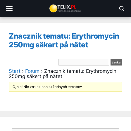
Przejdź
do
treści
Znacznik tematu: Erythromycin
250mg säkert på nätet
Start
›
Forum
›
Znacznik tematu: Erythromycin
250mg säkert på nätet
O, nie! Nie znaleziono tu żadnych tematów.