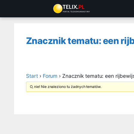
Przejdź
do
treści
Znacznik tematu: een ri
Start
›
Forum
›
Znacznik tematu: een rijbewi
O, nie! Nie znaleziono tu żadnych tematów.