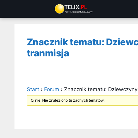
Przejdź
do
treści
Znacznik tematu: Dziew
tranmisja
Start
›
Forum
›
Znacznik tematu: Dziewczyny
O, nie! Nie znaleziono tu żadnych tematów.