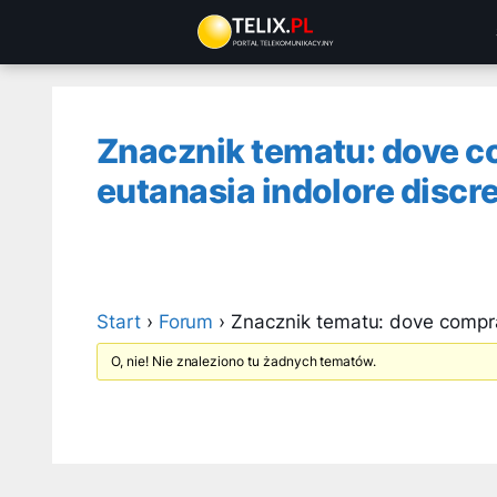
Przejdź
do
treści
Znacznik tematu: dove c
eutanasia indolore discr
Start
›
Forum
›
Znacznik tematu: dove compra
O, nie! Nie znaleziono tu żadnych tematów.