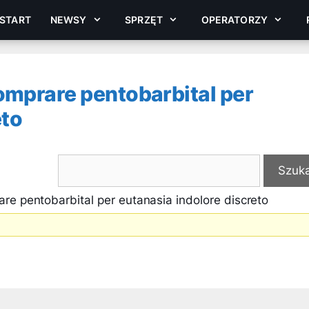
START
NEWSY
SPRZĘT
OPERATORZY
omprare pentobarbital per
eto
re pentobarbital per eutanasia indolore discreto