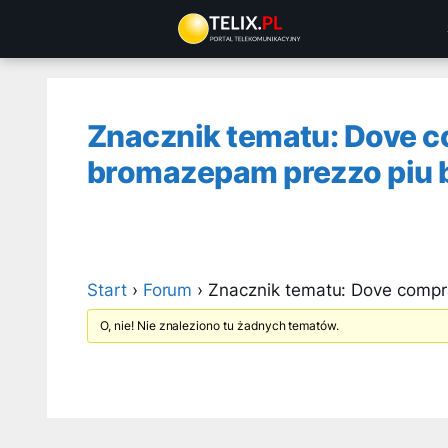
Przejdź
do
treści
Znacznik tematu: Dove 
bromazepam prezzo piu 
Start
›
Forum
›
Znacznik tematu: Dove comp
O, nie! Nie znaleziono tu żadnych tematów.