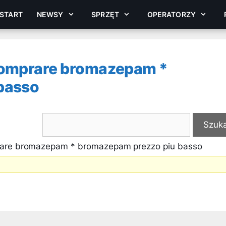
START
NEWSY
SPRZĘT
OPERATORZY
comprare bromazepam *
basso
rare bromazepam * bromazepam prezzo piu basso