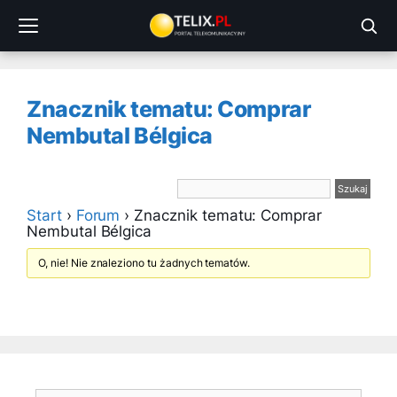
Przejdź
do
treści
Znacznik tematu: Comprar
Nembutal Bélgica
Start
›
Forum
›
Znacznik tematu: Comprar
Nembutal Bélgica
O, nie! Nie znaleziono tu żadnych tematów.