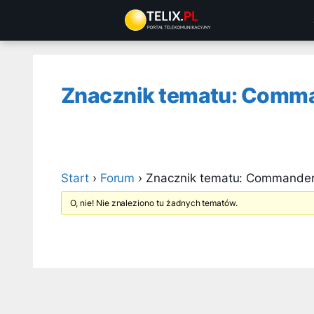
Przejdź
do
treści
Znacznik tematu: Comma
Start
›
Forum
›
Znacznik tematu: Commander 
O, nie! Nie znaleziono tu żadnych tematów.