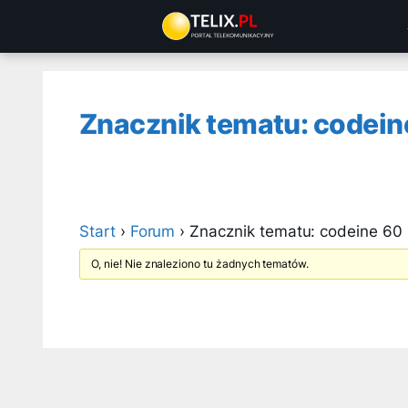
Przejdź
do
treści
Znacznik tematu: codein
Start
›
Forum
›
Znacznik tematu: codeine 60 
O, nie! Nie znaleziono tu żadnych tematów.