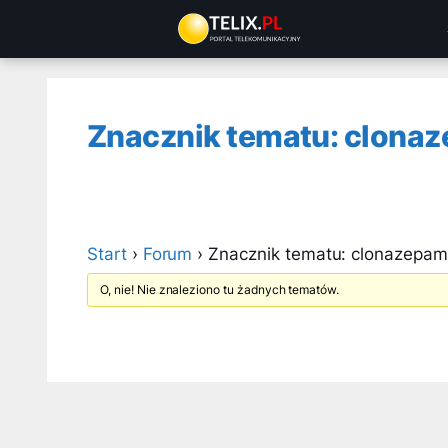
Przejdź
do
treści
Znacznik tematu: clonaz
Start
›
Forum
›
Znacznik tematu: clonazepam
O, nie! Nie znaleziono tu żadnych tematów.