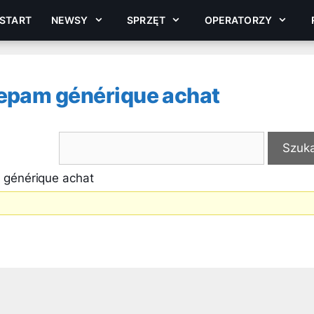
START
NEWSY
SPRZĘT
OPERATORZY
epam générique achat
 générique achat