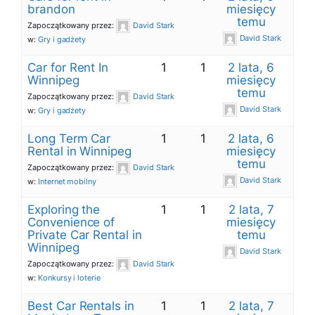
brandon
miesięcy
temu
Zapoczątkowany przez:
David Stark
David Stark
w:
Gry i gadżety
Car for Rent In
1
1
2 lata, 6
Winnipeg
miesięcy
temu
Zapoczątkowany przez:
David Stark
David Stark
w:
Gry i gadżety
Long Term Car
1
1
2 lata, 6
Rental in Winnipeg
miesięcy
temu
Zapoczątkowany przez:
David Stark
David Stark
w:
Internet mobilny
Exploring the
1
1
2 lata, 7
Convenience of
miesięcy
Private Car Rental in
temu
Winnipeg
David Stark
Zapoczątkowany przez:
David Stark
w:
Konkursy i loterie
Best Car Rentals in
1
1
2 lata, 7