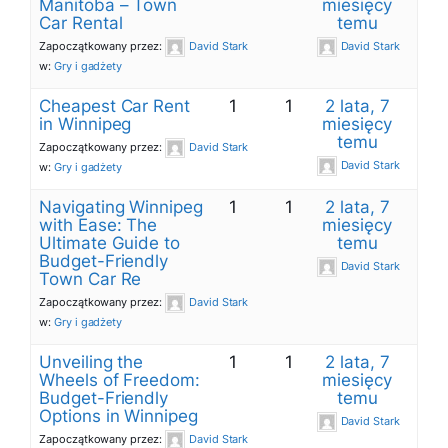
Manitoba – Town
miesięcy
Car Rental
temu
Zapoczątkowany przez:
David Stark
David Stark
w:
Gry i gadżety
Cheapest Car Rent
1
1
2 lata, 7
in Winnipeg
miesięcy
temu
Zapoczątkowany przez:
David Stark
David Stark
w:
Gry i gadżety
Navigating Winnipeg
1
1
2 lata, 7
with Ease: The
miesięcy
Ultimate Guide to
temu
Budget-Friendly
David Stark
Town Car Re
Zapoczątkowany przez:
David Stark
w:
Gry i gadżety
Unveiling the
1
1
2 lata, 7
Wheels of Freedom:
miesięcy
Budget-Friendly
temu
Options in Winnipeg
David Stark
Zapoczątkowany przez:
David Stark