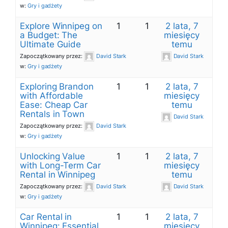
w:
Gry i gadżety
Explore Winnipeg on
1
1
2 lata, 7
a Budget: The
miesięcy
Ultimate Guide
temu
Zapoczątkowany przez:
David Stark
David Stark
w:
Gry i gadżety
Exploring Brandon
1
1
2 lata, 7
with Affordable
miesięcy
Ease: Cheap Car
temu
Rentals in Town
David Stark
Zapoczątkowany przez:
David Stark
w:
Gry i gadżety
Unlocking Value
1
1
2 lata, 7
with Long-Term Car
miesięcy
Rental in Winnipeg
temu
Zapoczątkowany przez:
David Stark
David Stark
w:
Gry i gadżety
Car Rental in
1
1
2 lata, 7
Winnipeg: Essential
miesięcy