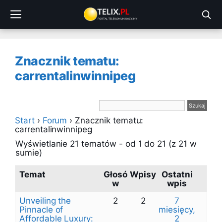
Przejdź
do
treści
Znacznik tematu:
carrentalinwinnipeg
Start
›
Forum
›
Znacznik tematu:
carrentalinwinnipeg
Wyświetlanie 21 tematów - od 1 do 21 (z 21 w
sumie)
Temat
Głosó
Wpisy
Ostatni
w
wpis
Unveiling the
2
2
7
Pinnacle of
miesięcy,
Affordable Luxury:
2