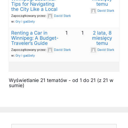
Tips for Navigating
temu
the City Like a Local
David Stark
Zapoczątkowany przez:
David Stark
w:
Gry i gadżety
Renting a Car in
1
1
2 lata, 8
Winnipeg: A Budget-
miesięcy
Traveler’s Guide
temu
Zapoczątkowany przez:
David Stark
David Stark
w:
Gry i gadżety
Wyświetlanie 21 tematów - od 1 do 21 (z 21 w
sumie)
Szukaj: