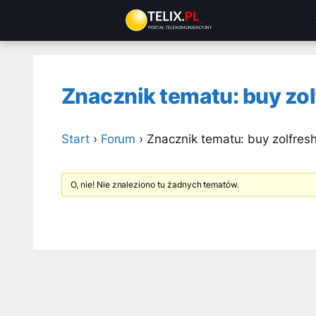
Przejdź
do
treści
Znacznik tematu: buy zol
Start
›
Forum
›
Znacznik tematu: buy zolfres
O, nie! Nie znaleziono tu żadnych tematów.