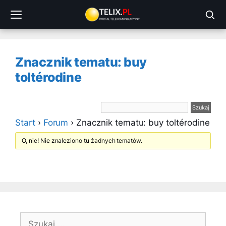
Przejdź
do
treści
Znacznik tematu: buy
toltérodine
Start
›
Forum
›
Znacznik tematu: buy toltérodine
O, nie! Nie znaleziono tu żadnych tematów.
Szukaj: