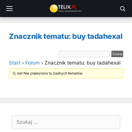
Przejdź
do
treści
Znacznik tematu: buy tadahexal
Start
›
Forum
›
Znacznik tematu: buy tadahexal
O, nie! Nie znaleziono tu żadnych tematów.
Szukaj: