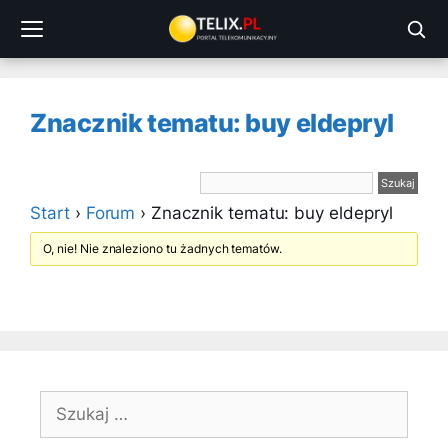
Przejdź
do
treści
Znacznik tematu: buy eldepryl
Start
›
Forum
›
Znacznik tematu: buy eldepryl
O, nie! Nie znaleziono tu żadnych tematów.
Szukaj: