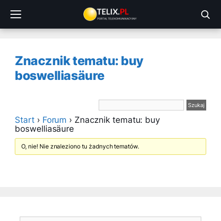
Przejdź
do
treści
Znacznik tematu: buy
boswelliasäure
Start
›
Forum
›
Znacznik tematu: buy
boswelliasäure
O, nie! Nie znaleziono tu żadnych tematów.