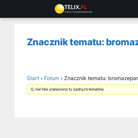
Przejdź
do
treści
Znacznik tematu: bromaz
Start
›
Forum
›
Znacznik tematu: bromazepam
O, nie! Nie znaleziono tu żadnych tematów.