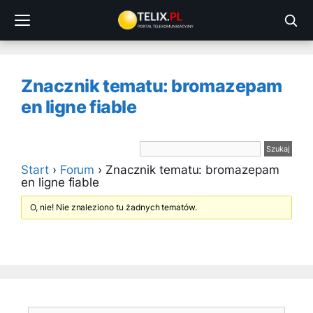
Przejdź
do
treści
Znacznik tematu: bromazepam
en ligne fiable
Start
›
Forum
›
Znacznik tematu: bromazepam
en ligne fiable
O, nie! Nie znaleziono tu żadnych tematów.