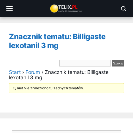
Przejdź
do
treści
Znacznik tematu: Billigaste
lexotanil 3 mg
Start
›
Forum
›
Znacznik tematu: Billigaste
lexotanil 3 mg
O, nie! Nie znaleziono tu żadnych tematów.