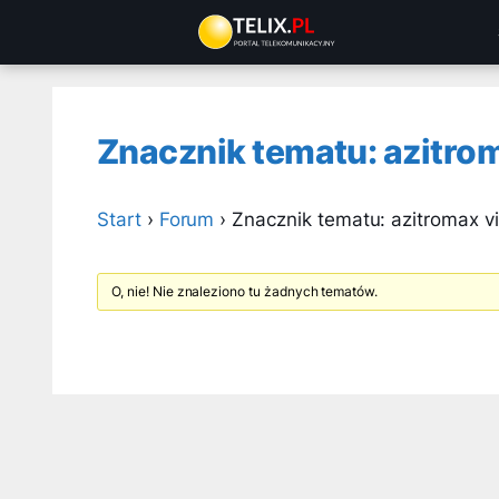
Przejdź
do
treści
Znacznik tematu: azitro
Start
›
Forum
›
Znacznik tematu: azitromax vi
O, nie! Nie znaleziono tu żadnych tematów.