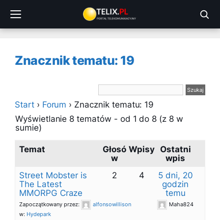
Przejdź
do
treści
Znacznik tematu: 19
Start
›
Forum
›
Znacznik tematu: 19
Wyświetlanie 8 tematów - od 1 do 8 (z 8 w
sumie)
Temat
Głosó
Wpisy
Ostatni
w
wpis
Street Mobster is
2
4
5 dni, 20
The Latest
godzin
MMORPG Craze
temu
Zapoczątkowany przez:
alfonsowillison
Maha824
w:
Hydepark