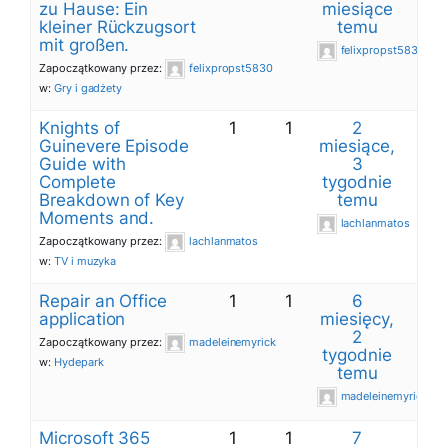
zu Hause: Ein
miesiące
kleiner Rückzugsort
temu
mit großen.
felixpropst5830
Zapoczątkowany przez:
felixpropst5830
w:
Gry i gadżety
Knights of
1
1
2
Guinevere Episode
miesiące,
Guide with
3
Complete
tygodnie
Breakdown of Key
temu
Moments and.
lachlanmatos
Zapoczątkowany przez:
lachlanmatos
w:
TV i muzyka
Repair an Office
1
1
6
application
miesięcy,
2
Zapoczątkowany przez:
madeleinemyrick
tygodnie
w:
Hydepark
temu
madeleinemyrick
Microsoft 365
1
1
7