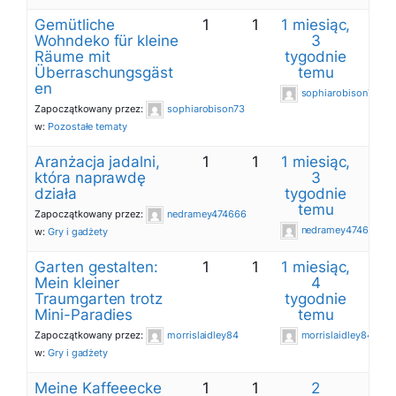
Gemütliche
1
1
1 miesiąc,
Wohndeko für kleine
3
Räume mit
tygodnie
Überraschungsgäst
temu
en
sophiarobison73
Zapoczątkowany przez:
sophiarobison73
w:
Pozostałe tematy
Aranżacja jadalni,
1
1
1 miesiąc,
która naprawdę
3
działa
tygodnie
temu
Zapoczątkowany przez:
nedramey474666
nedramey474666
w:
Gry i gadżety
Garten gestalten:
1
1
1 miesiąc,
Mein kleiner
4
Traumgarten trotz
tygodnie
Mini-Paradies
temu
Zapoczątkowany przez:
morrislaidley84
morrislaidley84
w:
Gry i gadżety
Meine Kaffeeecke
1
1
2