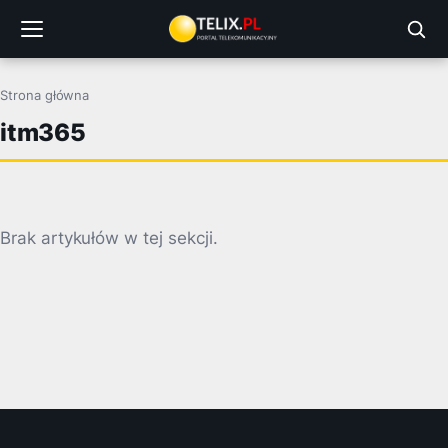
Przejdź
do
treści
Strona główna
itm365
Brak artykułów w tej sekcji.