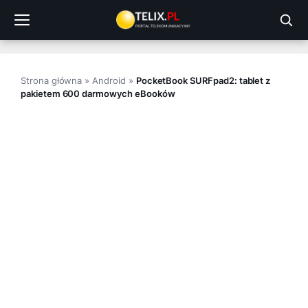
Przejdź
do
treści
Strona główna
»
Android
»
PocketBook SURFpad2: tablet z
pakietem 600 darmowych eBooków