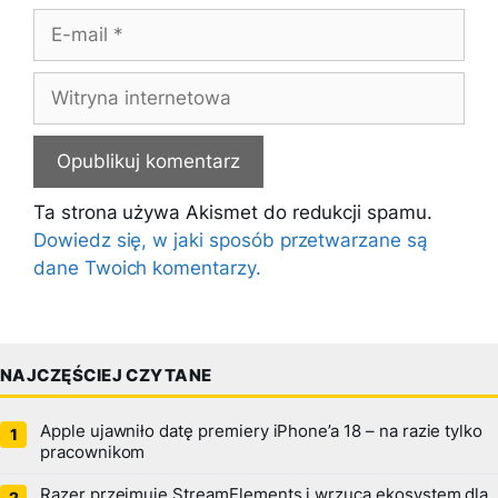
E-
mail
Witryna
internetowa
Ta strona używa Akismet do redukcji spamu.
Dowiedz się, w jaki sposób przetwarzane są
dane Twoich komentarzy.
NAJCZĘŚCIEJ CZYTANE
Apple ujawniło datę premiery iPhone’a 18 – na razie tylko
pracownikom
Razer przejmuje StreamElements i wrzuca ekosystem dla