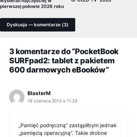
of OLED TV” 2026
wybierali najczęściej w
pierwszej połowie 2026 roku
Dyskusja — komentarze (3)
3 komentarze do “PocketBook
SURFpad2: tablet z pakietem
600 darmowych eBooków”
BlasterM
18 czerwca 2013 o 11:23
„Pamięć podręczną” zastąpiłbym jednak
„pamięcią operacyjną”. Takie drobne