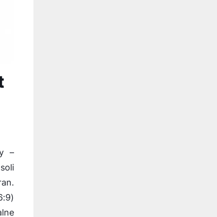
t
y –
soli
an.
:9)
lne