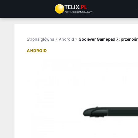
Przejdź
do
treści
Strona główna
»
Android
»
Goclever Gamepad 7: przenośna
ANDROID