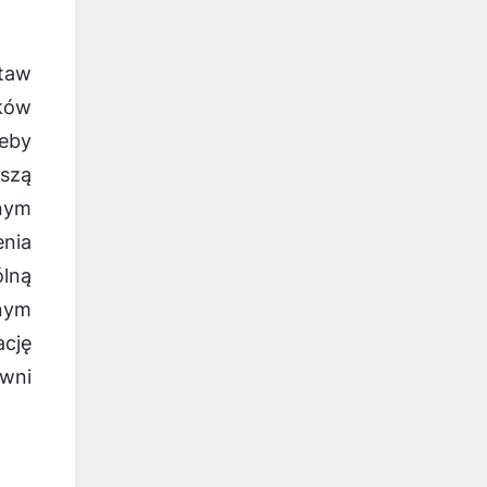
staw
ków
eby
jszą
lnym
enia
lną
lnym
ację
wni