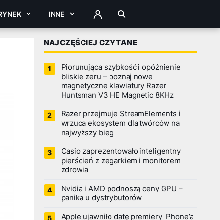
RYNEK
INNE
ZALOGUJ
NAJCZĘŚCIEJ CZYTANE
Piorunująca szybkość i opóźnienie
bliskie zeru – poznaj nowe
magnetyczne klawiatury Razer
Huntsman V3 HE Magnetic 8KHz
Razer przejmuje StreamElements i
wrzuca ekosystem dla twórców na
najwyższy bieg
Casio zaprezentowało inteligentny
pierścień z zegarkiem i monitorem
zdrowia
Nvidia i AMD podnoszą ceny GPU –
panika u dystrybutorów
Apple ujawniło datę premiery iPhone’a