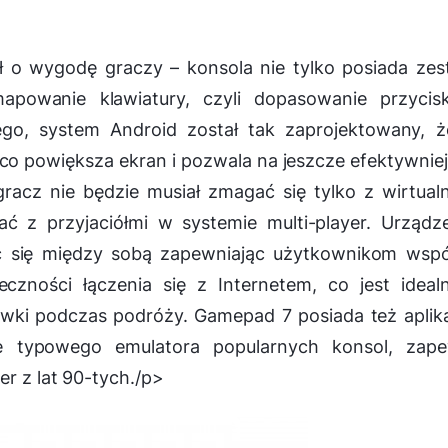
ł o wygodę graczy – konsola nie tylko posiada ze
apowanie klawiatury, czyli dopasowanie przycis
o, system Android został tak zaprojektowany, ż
o powiększa ekran i pozwala na jeszcze efektywnie
racz nie będzie musiał zmagać się tylko z wirtua
ć z przyjaciółmi w systemie multi-player. Urządz
się między sobą zapewniając użytkownikom wspó
czności łączenia się z Internetem, co jest idea
wki podczas podróży. Gamepad 7 posiada też aplik
 typowego emulatora popularnych konsol, zape
er z lat 90-tych./p>