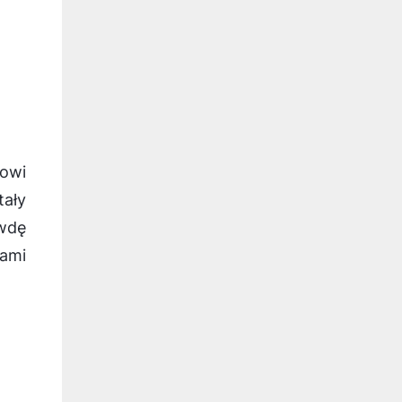
kowi
tały
wdę
jami
>