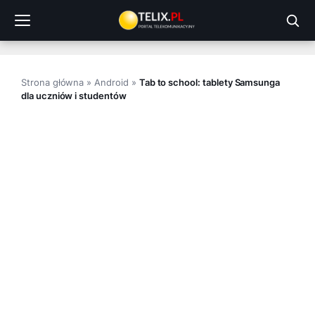
Przejdź
do
treści
Strona główna
»
Android
»
Tab to school: tablety Samsunga
dla uczniów i studentów