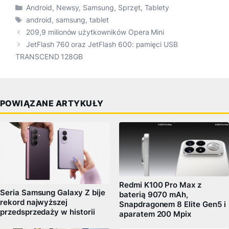
Kategorie
Android
,
Newsy
,
Samsung
,
Sprzęt
,
Tablety
Tagi
android
,
samsung
,
tablet
209,9 milionów użytkowników Opera Mini
JetFlash 760 oraz JetFlash 600: pamięci USB
TRANSCEND 128GB
POWIĄZANE ARTYKUŁY
Redmi K100 Pro Max z
Seria Samsung Galaxy Z bije
baterią 9070 mAh,
rekord najwyższej
Snapdragonem 8 Elite Gen5 i
przedsprzedaży w historii
aparatem 200 Mpix