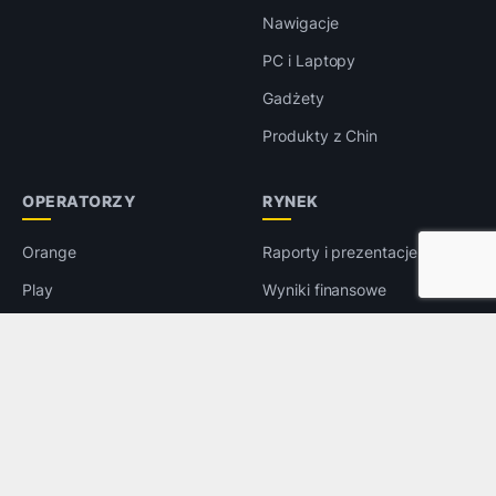
Nawigacje
PC i Laptopy
Gadżety
Produkty z Chin
OPERATORZY
RYNEK
Orange
Raporty i prezentacje
Play
Wyniki finansowe
T-Mobile
Targi i konferencje
Plus
Wywiady
5G
Prawo
LTE
e-Handel
Reklama