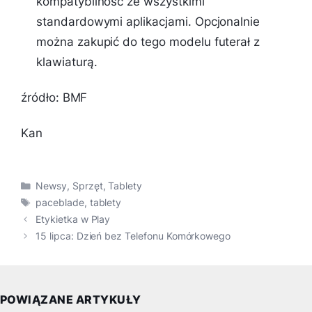
kompatybilność ze wszystkimi
standardowymi aplikacjami. Opcjonalnie
można zakupić do tego modelu futerał z
klawiaturą.
źródło: BMF
Kan
Kategorie
Newsy
,
Sprzęt
,
Tablety
Tagi
paceblade
,
tablety
Etykietka w Play
15 lipca: Dzień bez Telefonu Komórkowego
POWIĄZANE ARTYKUŁY