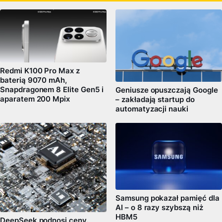
Redmi K100 Pro Max z
baterią 9070 mAh,
Snapdragonem 8 Elite Gen5 i
Geniusze opuszczają Google
aparatem 200 Mpix
– zakładają startup do
automatyzacji nauki
Samsung pokazał pamięć dla
AI – o 8 razy szybszą niż
HBM5
DeepSeek podnosi ceny.