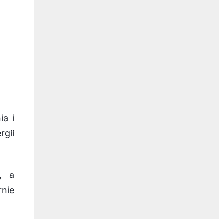
ia i
gii
, a
nie