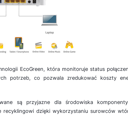
nologii EcoGreen, która monitoruje status połączen
ych potrzeb, co pozwala zredukować koszty ener
ywane są przyjazne dla środowiska komponenty
recyklingowi dzięki wykorzystaniu surowców wtór