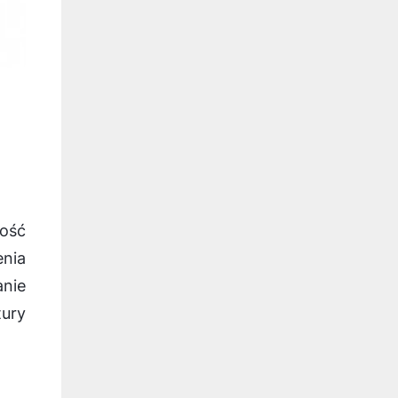
a
ość
nia
anie
ury