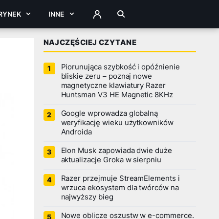
RYNEK
INNE
ZALOGUJ
NAJCZĘŚCIEJ CZYTANE
Piorunująca szybkość i opóźnienie
bliskie zeru – poznaj nowe
magnetyczne klawiatury Razer
Huntsman V3 HE Magnetic 8KHz
Google wprowadza globalną
weryfikację wieku użytkowników
Androida
Elon Musk zapowiada dwie duże
aktualizacje Groka w sierpniu
Razer przejmuje StreamElements i
wrzuca ekosystem dla twórców na
najwyższy bieg
Nowe oblicze oszustw w e-commerce.