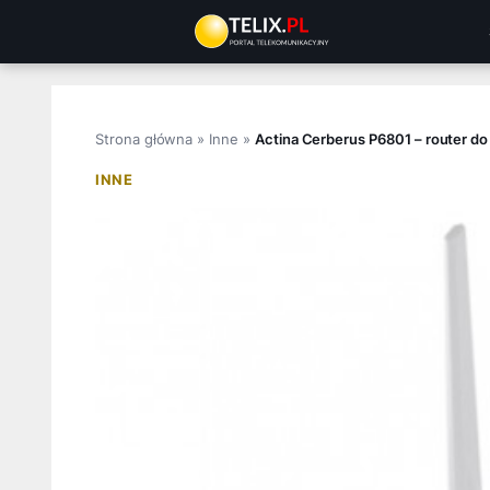
Przejdź
do
treści
Strona główna
»
Inne
»
Actina Cerberus P6801 – router do
INNE