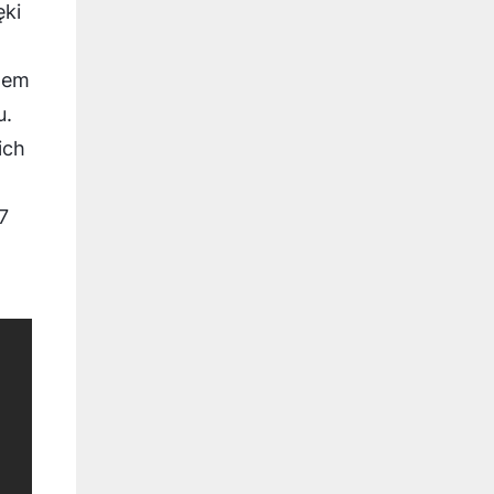
ęki
emem
u.
ich
7