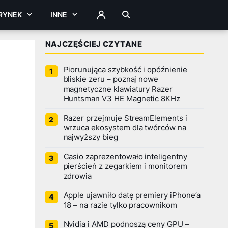
RYNEK
INNE
ZALOGUJ
NAJCZĘŚCIEJ CZYTANE
Piorunująca szybkość i opóźnienie
bliskie zeru – poznaj nowe
magnetyczne klawiatury Razer
Huntsman V3 HE Magnetic 8KHz
Razer przejmuje StreamElements i
wrzuca ekosystem dla twórców na
najwyższy bieg
Casio zaprezentowało inteligentny
pierścień z zegarkiem i monitorem
zdrowia
Apple ujawniło datę premiery iPhone’a
18 – na razie tylko pracownikom
Nvidia i AMD podnoszą ceny GPU –