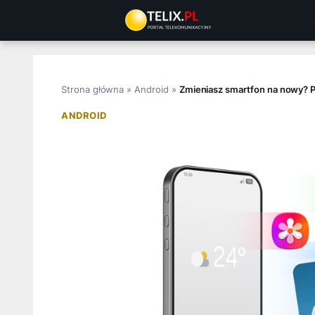
Przejdź
do
treści
Strona główna
»
Android
»
Zmieniasz smartfon na nowy? Prz
ANDROID