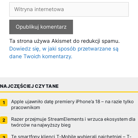
Witryna
internetowa
Ta strona używa Akismet do redukcji spamu.
Dowiedz się, w jaki sposób przetwarzane są
dane Twoich komentarzy.
NAJCZĘŚCIEJ CZYTANE
Apple ujawniło datę premiery iPhone’a 18 – na razie tylko
pracownikom
Razer przejmuje StreamElements i wrzuca ekosystem dla
twórców na najwyższy bieg
Te smartfony klienci T-Mobile wybierali najchętniej – T-