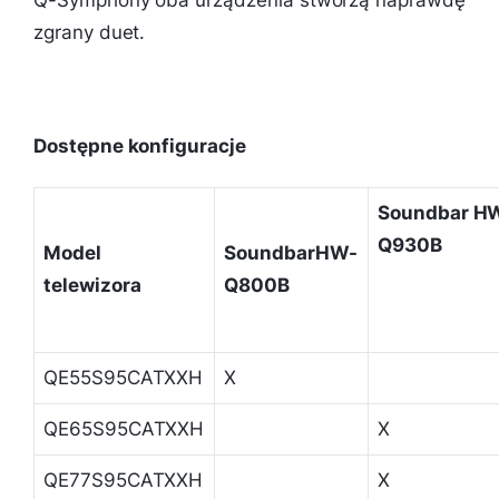
Q-Symphony oba urządzenia stworzą naprawdę
zgrany duet.
Dostępne konfiguracje
Soundbar
H
Q930B
Model
Soundbar
HW-
telewizora
Q800B
QE55S95CATXXH
X
QE65S95CATXXH
X
QE77S95CATXXH
X