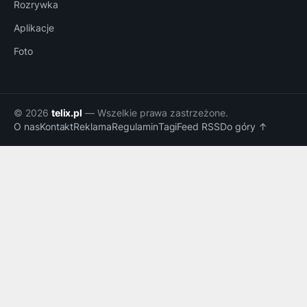
Rozrywka
Aplikacje
Foto
© 2026
telix.pl
— Wszelkie prawa zastrzeżone.
O nas
Kontakt
Reklama
Regulamin
Tagi
Feed RSS
Do góry ↑