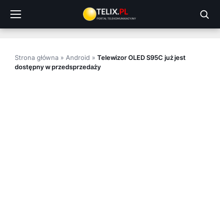
Przejdź
do
treści
Strona główna
»
Android
»
Telewizor OLED S95C już jest
dostępny w przedsprzedaży