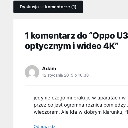
Dyskusja — komentarze (1)
1 komentarz do “Oppo U
optycznym i wideo 4K”
Adam
12 stycznia 2015 o 10:38
jedynie czego mi brakuje w aparatach w t
przez co jest ogromna róznica pomiedzy 
wieczorem. Ale ida w dobrym kierunku, f
Odpowiedz