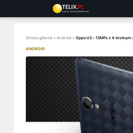
Przejdź
do
treści
Strona główna
»
Android
»
Oppo U3 – 13MPx z 4-krotnym
ANDROID