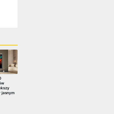
0
rów
ększy
w jasnym