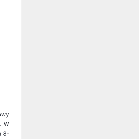
lowy
o. W
a 8-