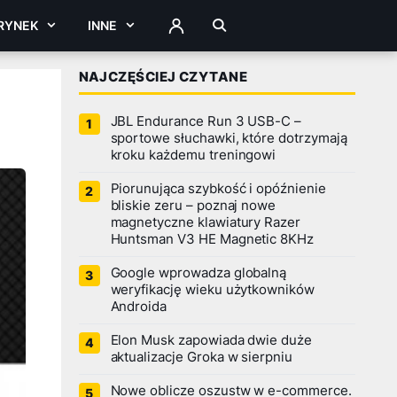
RYNEK
INNE
ZALOGUJ
NAJCZĘŚCIEJ CZYTANE
JBL Endurance Run 3 USB-C –
sportowe słuchawki, które dotrzymają
kroku każdemu treningowi
Piorunująca szybkość i opóźnienie
bliskie zeru – poznaj nowe
magnetyczne klawiatury Razer
Huntsman V3 HE Magnetic 8KHz
Google wprowadza globalną
weryfikację wieku użytkowników
Androida
Elon Musk zapowiada dwie duże
aktualizacje Groka w sierpniu
Nowe oblicze oszustw w e-commerce.