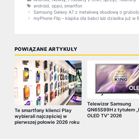
Tagi
android
,
oppo
,
smartfon
Samsung Galaxy A7 z metalową obudową o grubości 
myPhone Flip – klapka dla babci lub dziadka już w B
POWIĄZANE ARTYKUŁY
Telewizor Samsung
QN65S99H z tytułem „
Te smartfony klienci Play
OLED TV” 2026
wybierali najczęściej w
pierwszej połowie 2026 roku