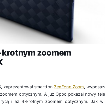
4-krotnym zoomem
K
5, zaprezentował smartfon
ZenFone Zoom
, wyposaż
 zoomem optycznym. A już Oppo pokazał nowy tele
rycą i aż 4-krotnym zoomem optycznym. Jak wi