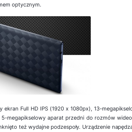
oomem optycznym.
 ekran Full HD IPS (1920 x 1080px), 13-megapikse
K i 5-megapikselowy aparat przedni do rozmów wide
knięto też wydajne podzespoły. Urządzenie napędz