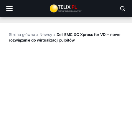
Przejdź
do
treści
Strona główna
»
Newsy
»
Dell EMC XC Xpress for VDI – nowe
rozwiązanie do wirtualizacji pulpitów