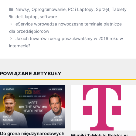
Kategorie
Newsy
,
Oprogramowanie
,
PC i Laptopy
,
Sprzęt
,
Tablety
Tagi
dell
,
laptop
,
software
eService wprowadza nowoczesne terminale płatnicze
dla przedsiębiorców
Jakich towarów i usług poszukiwaliśmy w 2016 roku w
internecie?
POWIĄZANE ARTYKUŁY
Do grona międzynarodowych
Wyniki T-Mobile Polska w