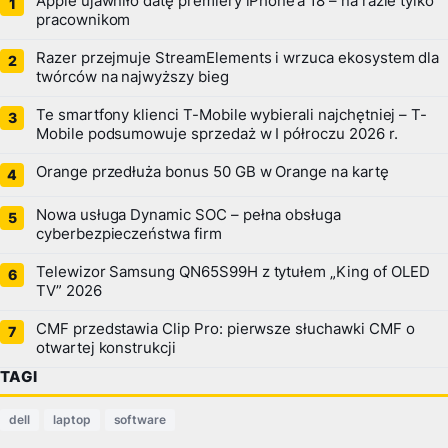
Apple ujawniło datę premiery iPhone’a 18 – na razie tylko
pracownikom
Razer przejmuje StreamElements i wrzuca ekosystem dla
twórców na najwyższy bieg
Te smartfony klienci T-Mobile wybierali najchętniej – T-
Mobile podsumowuje sprzedaż w I półroczu 2026 r.
Orange przedłuża bonus 50 GB w Orange na kartę
Nowa usługa Dynamic SOC – pełna obsługa
cyberbezpieczeństwa firm
Telewizor Samsung QN65S99H z tytułem „King of OLED
TV” 2026
CMF przedstawia Clip Pro: pierwsze słuchawki CMF o
otwartej konstrukcji
TAGI
dell
laptop
software